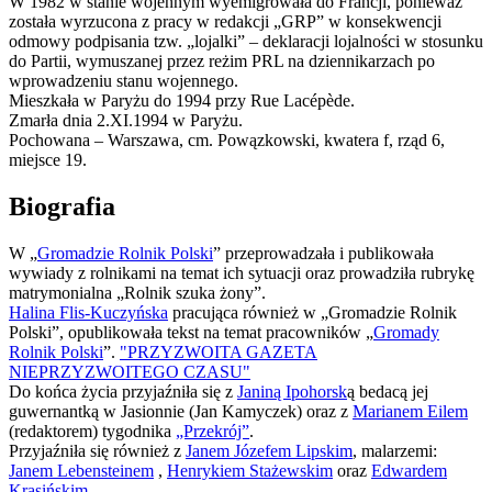
W 1982 w stanie wojennym wyemigrowała do Francji, ponieważ
została wyrzucona z pracy w redakcji „GRP” w konsekwencji
odmowy podpisania tzw. „lojalki” – deklaracji lojalności w stosunku
do Partii, wymuszanej przez reżim PRL na dziennikarzach po
wprowadzeniu stanu wojennego.
Mieszkała w Paryżu do 1994 przy Rue Lacépède.
Zmarła dnia 2.XI.1994 w Paryżu.
Pochowana – Warszawa, cm. Powązkowski, kwatera f, rząd 6,
miejsce 19.
Biografia
W „
Gromadzie Rolnik Polski
” przeprowadzała i publikowała
wywiady z rolnikami na temat ich sytuacji oraz prowadziła rubrykę
matrymonialna „Rolnik szuka żony”.
Halina Flis-Kuczyńska
pracująca również w „Gromadzie Rolnik
Polski”, opublikowała tekst na temat pracowników „
Gromady
Rolnik Polski
”.
"PRZYZWOITA GAZETA
NIEPRZYZWOITEGO CZASU"
Do końca życia przyjaźniła się z
Janiną Ipohorsk
ą bedacą jej
guwernantką w Jasionnie (Jan Kamyczek) oraz z
Marianem Eilem
(redaktorem) tygodnika
„Przekrój”
.
Przyjaźniła się również z
Janem Józefem Lipskim
, malarzemi:
Janem Lebensteinem
,
Henrykiem Stażewskim
oraz
Edwardem
Krasińskim
.