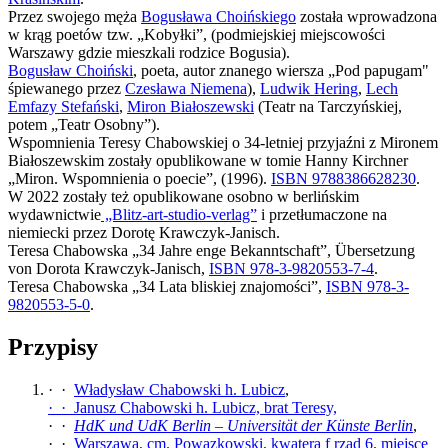
Przez swojego męża
Bogusława Choińskiego
została wprowadzona
w krąg poetów tzw. „Kobyłki”, (podmiejskiej miejscowości
Warszawy gdzie mieszkali rodzice Bogusia).
Bogusław Choiński
, poeta, autor znanego wiersza „Pod papugam"
śpiewanego przez
Czesława Niemena
),
Ludwik Hering
,
Lech
Emfazy Stefański
,
Miron Białoszewski
(Teatr na Tarczyńskiej,
potem „Teatr Osobny”).
Wspomnienia Teresy Chabowskiej o 34-letniej przyjaźni z Mironem
Białoszewskim zostały opublikowane w tomie Hanny Kirchner
„Miron. Wspomnienia o poecie”, (1996).
ISBN 9788386628230
.
W 2022 zostały też opublikowane osobno w berlińskim
wydawnictwie
„Blitz-art-studio-verlag”
i przetłumaczone na
niemiecki przez Dorotę Krawczyk-Janisch.
Teresa Chabowska „34 Jahre enge Bekanntschaft”, Übersetzung
von Dorota Krawczyk-Janisch,
ISBN 978-3-9820553-7-4
.
Teresa Chabowska „34 Lata bliskiej znajomości”,
ISBN 978-3-
9820553-5-0
.
Przypisy
· ·
Władysław Chabowski h. Lubicz
,
· · Janusz Chabowski h. Lubicz, brat Teresy,
· ·
HdK und UdK Berlin – Universität der Künste Berlin
,
· ·
Warszawa, cm. Powązkowski, kwatera f rząd 6, miejsce