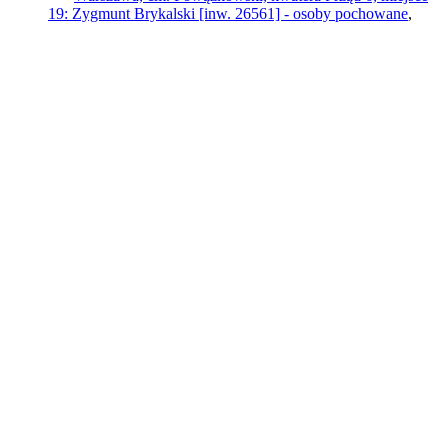
19: Zygmunt Brykalski [inw. 26561] - osoby pochowane
,