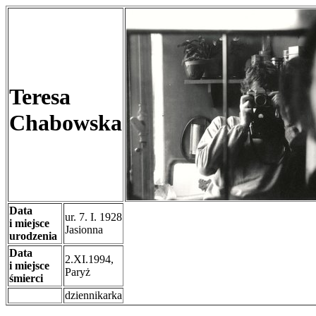
Teresa
Chabowska
Data
ur. 7. I. 1928
i miejsce
Jasionna
urodzenia
Data
2.XI.1994,
i miejsce
Paryż
śmierci
dziennikarka