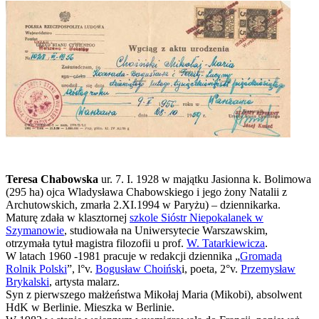
Teresa Chabowska
ur. 7. I. 1928 w majątku Jasionna k. Bolimowa
(295 ha) ojca Wladysława Chabowskiego i jego żony Natalii z
Archutowskich, zmarła 2.XI.1994 w Paryżu) – dziennikarka.
Maturę zdała w klasztornej
szkole Sióstr Niepokalanek w
Szymanowie
, studiowała na Uniwersytecie Warszawskim,
otrzymała tytuł magistra filozofii u prof.
W. Tatarkiewicza
.
W latach 1960 -1981 pracuje w redakcji dziennika „
Gromada
Rolnik Polski
”, l°v.
Bogusław Choińsk
i, poeta, 2°v.
Przemysław
Brykalski
, artysta malarz.
Syn z pierwszego małżeństwa Mikołaj Maria (Mikobi), absolwent
HdK w Berlinie. Mieszka w Berlinie.